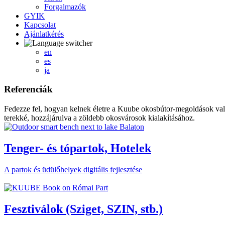
Forgalmazók
GYIK
Kapcsolat
Ajánlatkérés
en
es
ja
Referenciák
Fedezze fel, hogyan kelnek életre a Kuube okosbútor-megoldások valós
terekké, hozzájárulva a zöldebb okosvárosok kialakításához.
Tenger- és tópartok, Hotelek
A partok és üdülőhelyek digitális fejlesztése
Fesztiválok (Sziget, SZIN, stb.)