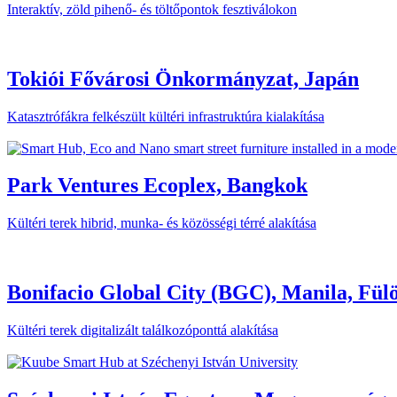
Interaktív, zöld pihenő- és töltőpontok fesztiválokon
Tokiói Fővárosi Önkormányzat, Japán
Katasztrófákra felkészült kültéri infrastruktúra kialakítása
Park Ventures Ecoplex, Bangkok
Kültéri terek hibrid, munka- és közösségi térré alakítása
Bonifacio Global City (BGC), Manila, Fülö
Kültéri terek digitalizált találkozóponttá alakítása