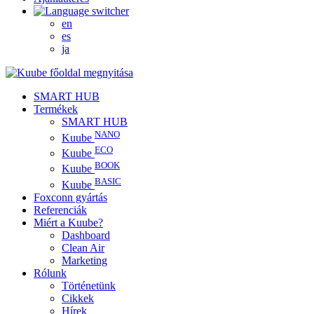
en
es
ja
SMART HUB
Termékek
SMART HUB
NANO
Kuube
ECO
Kuube
BOOK
Kuube
BASIC
Kuube
Foxconn gyártás
Referenciák
Miért a Kuube?
Dashboard
Clean Air
Marketing
Rólunk
Történetünk
Cikkek
Hírek