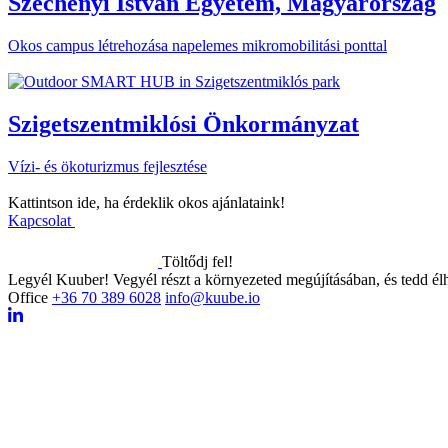
Széchenyi István Egyetem, Magyarország
Okos campus létrehozása napelemes mikromobilitási ponttal
Szigetszentmiklósi Önkormányzat
Vízi- és ökoturizmus fejlesztése
Kattintson ide, ha érdeklik okos ajánlataink!
Kapcsolat
Töltődj fel!
Legyél Kuuber! Vegyél részt a környezeted megújításában, és tedd él
Office
+36 70 389 6028
info@kuube.io