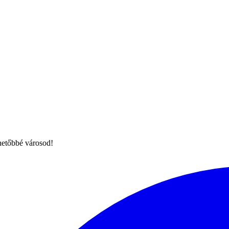
hetőbbé városod!