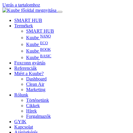
Ugrás a tartalomhoz
SMART HUB
Termékek
SMART HUB
NANO
Kuube
ECO
Kuube
BOOK
Kuube
BASIC
Kuube
Foxconn gyártás
Referenciák
Miért a Kuube?
Dashboard
Clean Air
Marketing
Rólunk
Történetünk
Cikkek
Hírek
Forgalmazók
GYIK
Kapcsolat
Ajánlatkérés