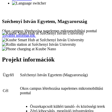
Széchenyi István Egyetem, Magyarország
Okos campus létrehozása napelemes mikromobilitási ponttal
További információk
Projekt információk
Ügyfél
Széchenyi István Egyetem (Magyarország)
Okos campus létrehozása napelemes mikromobilitási
Cél
ponttal
Összekapcsolt kültéri tanuló- és közösségi terek
Zéró kibocsátás, megújuló infrastruktúra