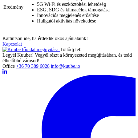
5G Wi-Fi és eszköztöltési lehetőség
Eredmény
ESG, SDG és klímacélok támogatása
Innovációs megjelenés erősítése
Hallgatói aktivitás növekedése
K
a
t
t
i
n
t
s
o
n
i
d
e
,
h
a
é
r
d
e
k
l
i
k
o
k
o
s
a
j
á
n
l
a
t
a
i
n
k
!
Kapcsolat
Töltődj fel!
Legyél Kuuber! Vegyél részt a környezeted megújításában, és tedd
élhetőbbé városod!
Office
+36 70 389 6028
info@kuube.io