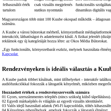
felhasználói érték
csak vizuális megjelenés
funkcionális szolgáltat
tartalom
statikus nyomtatás
dinamikus digitális va
Magyarországon több mint 100 Kuube okospad működik – átlagosan ha
számára.
A Kuube a városi bútorokat mérhető, környezetbarát médiaplatformokk
interakciót, láthatóságot és adatelemzést kínál. A fizikai jelenlét (diz
reklámok egy új kategóriáját hozza létre: az Okos Média Bútorokat.
„Egy funkcionális, környezetbarát eszköz, melynek használata élmén
Kapcsolat
Rendezvényeken is ideális választás a Kuu
A Kuube padok többet kínálnak, mint ülőhelyeket – interaktív találkoz
audiófunkciókkal fokozzák a látogatók kényelmét, miközben megerősít
Hozzáadott értékek a rendezvényszervezők számára
01 Gyors, szerszámmentes telepítés (nincs szükség külső tápellátásra).
02 Egyedi márkaépítés és világítás az egyedi vizuális identitásért.
03 Valós idejű használati adatok (Wi-Fi kapcsolódás, töltés kihasznált
04 Kényelmes pihenőhelyek, amelyek fokozzák a látogatói élményt.