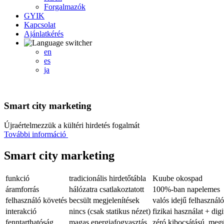
Forgalmazók
GYIK
Kapcsolat
Ajánlatkérés
en
es
ja
Smart city marketing
Újraértelmezzük a kültéri hirdetés fogalmát
További információ
Smart city marketing
funkció
tradicionális hirdetőtábla
Kuube okospad
áramforrás
hálózatra csatlakoztatott
100%-ban napelemes
felhasználó követés
becsült megjelenítések
valós idejű felhasználói
interakció
nincs (csak statikus nézet)
fizikai használat + digi
fenntarthatóság
magas energiafogyasztás
zéró kibocsátású, meg