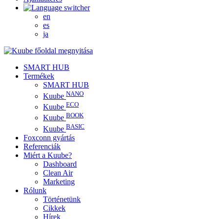
en
es
ja
SMART HUB
Termékek
SMART HUB
NANO
Kuube
ECO
Kuube
BOOK
Kuube
BASIC
Kuube
Foxconn gyártás
Referenciák
Miért a Kuube?
Dashboard
Clean Air
Marketing
Rólunk
Történetünk
Cikkek
Hírek