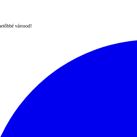
hetőbbé városod!