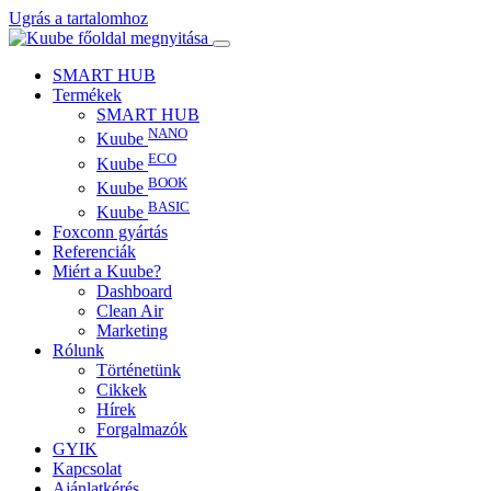
Ugrás a tartalomhoz
SMART HUB
Termékek
SMART HUB
NANO
Kuube
ECO
Kuube
BOOK
Kuube
BASIC
Kuube
Foxconn gyártás
Referenciák
Miért a Kuube?
Dashboard
Clean Air
Marketing
Rólunk
Történetünk
Cikkek
Hírek
Forgalmazók
GYIK
Kapcsolat
Ajánlatkérés