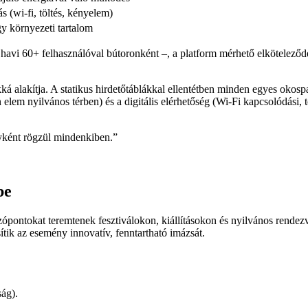
ás (wi-fi, töltés, kényelem)
gy környezeti tartalom
vi 60+ felhasználóval bútoronként –, a platform mérhető elköteleződ
á alakítja. A statikus hirdetőtáblákkal ellentétben minden egyes okosp
ájn elem nyilvános térben) és a digitális elérhetőség (Wi-Fi kapcsolódási
yként rögzül mindenkiben.”
be
ópontokat teremtenek fesztiválokon, kiállításokon és nyilvános rendezvén
ik az esemény innovatív, fenntartható imázsát.
ság).