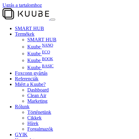
Ugrás a tartalomhoz
SMART HUB
Termékek
SMART HUB
NANO
Kuube
ECO
Kuube
BOOK
Kuube
BASIC
Kuube
Foxconn gyártás
Referenciák
Miért a Kuube?
Dashboard
Clean Air
Marketing
Rólunk
Történetünk
Cikkek
Hírek
Forgalmazók
GYIK