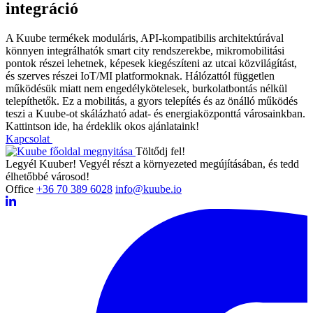
integráció
A Kuube termékek moduláris, API-kompatibilis architektúrával
könnyen integrálhatók smart city rendszerekbe, mikromobilitási
pontok részei lehetnek, képesek kiegészíteni az utcai közvilágítást,
és szerves részei IoT/MI platformoknak. Hálózattól független
működésük miatt nem engedélykötelesek, burkolatbontás nélkül
telepíthetők. Ez a mobilitás, a gyors telepítés és az önálló működés
teszi a Kuube-ot skálázható adat- és energiaközponttá városainkban.
Kattintson ide, ha érdeklik okos ajánlataink!
Kapcsolat
Töltődj fel!
Legyél Kuuber! Vegyél részt a környezeted megújításában, és tedd
élhetőbbé városod!
Office
+36 70 389 6028
info@kuube.io