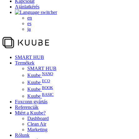
Kapcsolat
Ajánlatkérés
en
es
ja
SMART HUB
Termékek
SMART HUB
NANO
Kuube
ECO
Kuube
BOOK
Kuube
BASIC
Kuube
Foxconn gyártás
Referenciák
Miért a Kuube?
Dashboard
Clean Air
Marketing
Rólunk