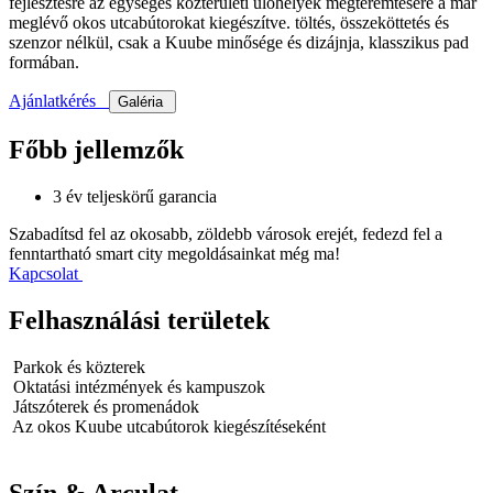
fejlesztésre az egységes közterületi ülőhelyek megteremtésére a már
meglévő okos utcabútorokat kiegészítve. töltés, összeköttetés és
szenzor nélkül, csak a Kuube minősége és dizájnja, klasszikus pad
formában.
Ajánlatkérés
Galéria
Főbb jellemzők
3 év teljeskörű garancia
Szabadítsd fel az okosabb, zöldebb városok erejét, fedezd fel a
fenntartható smart city megoldásainkat még ma!
Kapcsolat
Felhasználási területek
Parkok és közterek
Oktatási intézmények és kampuszok
Játszóterek és promenádok
Az okos Kuube utcabútorok kiegészítéseként
Szín & Arculat