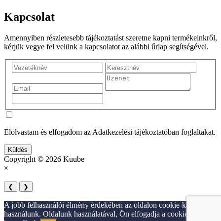
Kapcsolat
Amennyiben részletesebb tájékoztatást szeretne kapni termékeinkről,
kérjük vegye fel velünk a kapcsolatot az alábbi űrlap segítségével.
Elolvastam és elfogadom az Adatkezelési tájékoztatóban foglaltakat.
Küldés
Copyright © 2026 Kuube
×
❮
❯
A jobb felhasználói élmény érdekében az oldalon cookie-kat
használunk. Oldalunk használatával, Ön elfogadja a cookie-k