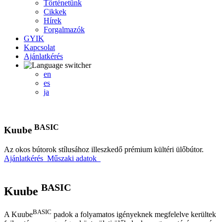
Történetünk
Cikkek
Hírek
Forgalmazók
GYIK
Kapcsolat
Ajánlatkérés
en
es
ja
BASIC
Kuube
Az okos bútorok stílusához illeszkedő prémium kültéri ülőbútor.
Ajánlatkérés
Műszaki adatok
BASIC
Kuube
BASIC
A Kuube
padok a folyamatos igényeknek megfelelve kerültek