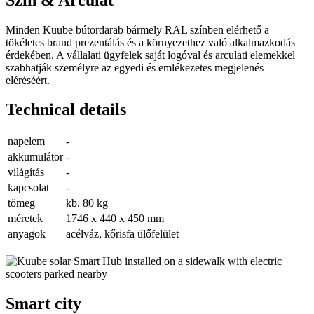
Minden Kuube bútordarab bármely RAL színben elérhető a
tökéletes brand prezentálás és a környezethez való alkalmazkodás
érdekében. A vállalati ügyfelek saját logóval és arculati elemekkel
szabhatják személyre az egyedi és emlékezetes megjelenés
eléréséért.
Technical details
napelem
-
akkumulátor
-
világítás
-
kapcsolat
-
tömeg
kb. 80 kg
méretek
1746 x 440 x 450 mm
anyagok
acélváz, kőrisfa ülőfelület
Smart city