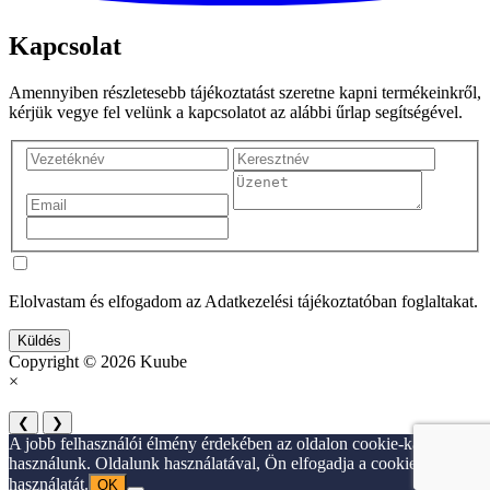
Kapcsolat
Amennyiben részletesebb tájékoztatást szeretne kapni termékeinkről,
kérjük vegye fel velünk a kapcsolatot az alábbi űrlap segítségével.
Elolvastam és elfogadom az Adatkezelési tájékoztatóban foglaltakat.
Küldés
Copyright © 2026 Kuube
×
❮
❯
A jobb felhasználói élmény érdekében az oldalon cookie-kat
használunk. Oldalunk használatával, Ön elfogadja a cookie-k
használatát.
OK