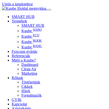
Ugrás a tartalomhoz
SMART HUB
Termékek
SMART HUB
NANO
Kuube
ECO
Kuube
BOOK
Kuube
BASIC
Kuube
Foxconn gyártás
Referenciák
Miért a Kuube?
Dashboard
Clean Air
Marketing
Rólunk
Történetünk
Cikkek
Hírek
Forgalmazók
GYIK
Kapcsolat
Ajánlatkérés