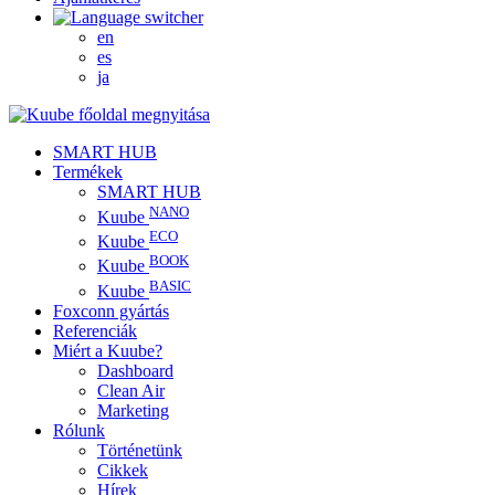
en
es
ja
SMART HUB
Termékek
SMART HUB
NANO
Kuube
ECO
Kuube
BOOK
Kuube
BASIC
Kuube
Foxconn gyártás
Referenciák
Miért a Kuube?
Dashboard
Clean Air
Marketing
Rólunk
Történetünk
Cikkek
Hírek