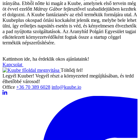
irányába. Ebből nőtte ki magát a Kuube, amelynek első tervein még
öt évvel ezelőtt
Mátray Gábor
fejlesztővel szabadidejükben kezdtek
el dolgozni. A Kuube fantázianév az első termékük formájára utal. A
Kuubeplus okospad óriási kockaként jelenik meg, melybe bele lehet
ülni, így erőteljes napsütés esetén is véd, és kényelmesen élvezhetők
a pad nyújtotta szolgáltatások. Az Aranyhíd Polgári Egyesület tagjai
elkötelezett környezetvédőként fogtak össze a startup céggel
termékük népszerűsítésére.
Kattintson ide, ha érdeklik okos ajánlataink!
Kapcsolat
Töltődj fel!
Legyél Kuuber! Vegyél részt a környezeted megújításában, és tedd
élhetőbbé városod!
Office
+36 70 389 6028
info@kuube.io