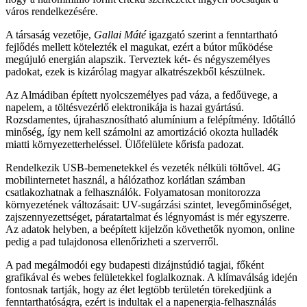
város rendelkezésére.
A társaság vezetője,
Gallai Máté
igazgató szerint a fenntartható
fejlődés mellett kötelezték el magukat, ezért a bútor működése
megújuló energián alapszik. Terveztek két- és négyszemélyes
padokat, ezek is kizárólag magyar alkatrészekből készülnek.
Az Almádiban épített nyolcszemélyes pad váza, a fedőüvege, a
napelem, a töltésvezérlő elektronikája is hazai gyártású.
Rozsdamentes, újrahasznosítható alumínium a felépítmény. Időtálló
minőség, így nem kell számolni az amortizáció okozta hulladék
miatti környezetterheléssel. Ülőfelülete kőrisfa padozat.
Rendelkezik USB-bemenetekkel és vezeték nélküli töltővel. 4G
mobilinternetet használ, a hálózathoz korlátlan számban
csatlakozhatnak a felhasználók. Folyamatosan monitorozza
környezetének változásait: UV-sugárzási szintet, levegőminőséget,
zajszennyezettséget, páratartalmat és légnyomást is mér egyszerre.
Az adatok helyben, a beépített kijelzőn követhetők nyomon, online
pedig a pad tulajdonosa ellenőrizheti a szerverről.
A pad megálmodói egy budapesti dizájnstúdió tagjai, főként
grafikával és webes felületekkel foglalkoznak. A klímaválság idején
fontosnak tartják, hogy az élet legtöbb területén törekedjünk a
fenntarthatóságra, ezért is indultak el a napenergia-felhasználás