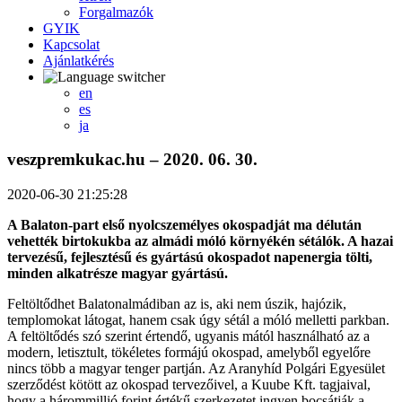
Forgalmazók
GYIK
Kapcsolat
Ajánlatkérés
en
es
ja
veszpremkukac.hu – 2020. 06. 30.
2020-06-30 21:25:28
A Balaton-part első nyolcszemélyes okospadját ma délután
vehették birtokukba az almádi móló környékén sétálók. A hazai
tervezésű, fejlesztésű és gyártású okospadot napenergia tölti,
minden alkatrésze magyar gyártású.
Feltöltődhet Balatonalmádiban az is, aki nem úszik, hajózik,
templomokat látogat, hanem csak úgy sétál a móló melletti parkban.
A feltöltődés szó szerint értendő, ugyanis mától használható az a
modern, letisztult, tökéletes formájú okospad, amelyből egyelőre
nincs több a magyar tenger partján. Az Aranyhíd Polgári Egyesület
szerződést kötött az okospad tervezőivel, a Kuube Kft. tagjaival,
hogy a hárommillió forint értékű szerkezetet ingyen bocsátják a