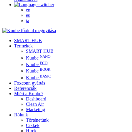
en
es
ja
SMART HUB
Termékek
SMART HUB
NANO
Kuube
ECO
Kuube
BOOK
Kuube
BASIC
Kuube
Foxconn gyártás
Referenciák
Miért a Kuube?
Dashboard
Clean Air
Marketing
Rólunk
Történetünk
Cikkek
Hírek