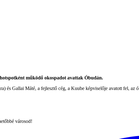
fi hotspotként működő okospadot avattak Óbudán.
a) és Gallai Máté, a fejlesztő cég, a Kuube képviselője avatott fel, az ó
hetőbbé városod!