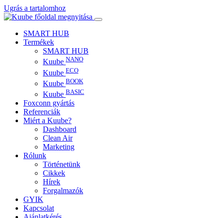
Ugrás a tartalomhoz
SMART HUB
Termékek
SMART HUB
NANO
Kuube
ECO
Kuube
BOOK
Kuube
BASIC
Kuube
Foxconn gyártás
Referenciák
Miért a Kuube?
Dashboard
Clean Air
Marketing
Rólunk
Történetünk
Cikkek
Hírek
Forgalmazók
GYIK
Kapcsolat
Ajánlatkérés