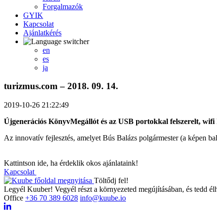
Forgalmazók
GYIK
Kapcsolat
Ajánlatkérés
en
es
ja
turizmus.com – 2018. 09. 14.
2019-10-26 21:22:49
Újgenerációs KönyvMegállót és az USB portokkal felszerelt, wi
Az innovatív fejlesztés, amelyet Bús Balázs polgármester (a képen balr
Kattintson ide, ha érdeklik okos ajánlataink!
Kapcsolat
Töltődj fel!
Legyél Kuuber! Vegyél részt a környezeted megújításában, és tedd él
Office
+36 70 389 6028
info@kuube.io