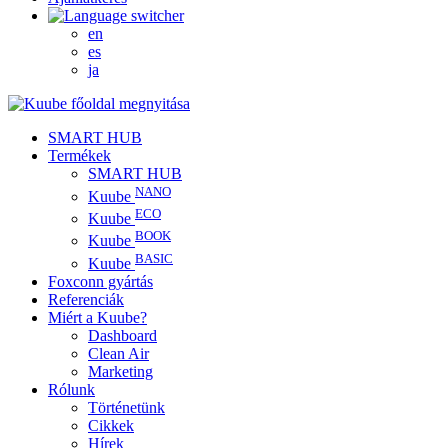
en
es
ja
SMART HUB
Termékek
SMART HUB
NANO
Kuube
ECO
Kuube
BOOK
Kuube
BASIC
Kuube
Foxconn gyártás
Referenciák
Miért a Kuube?
Dashboard
Clean Air
Marketing
Rólunk
Történetünk
Cikkek
Hírek