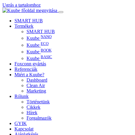
Ugrás a tartalomhoz
SMART HUB
Termékek
SMART HUB
NANO
Kuube
ECO
Kuube
BOOK
Kuube
BASIC
Kuube
Foxconn gyártás
Referenciák
Miért a Kuube?
Dashboard
Clean Air
Marketing
Rólunk
Történetünk
Cikkek
Hírek
Forgalmazók
GYIK
Kapcsolat
Ajánlatkérés