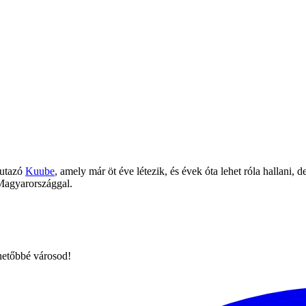
 utazó
Kuube
, amely már öt éve létezik, és évek óta lehet róla hallani,
 Magyarországgal.
hetőbbé városod!