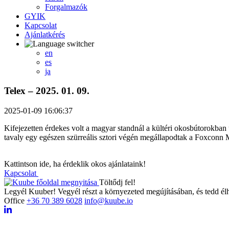
Forgalmazók
GYIK
Kapcsolat
Ajánlatkérés
en
es
ja
Telex – 2025. 01. 09.
2025-01-09 16:06:37
Kifejezetten érdekes volt a magyar standnál a kültéri okosbútorokban
tavaly egy egészen szürreális sztori végén megállapodtak a Foxconn
Kattintson ide, ha érdeklik okos ajánlataink!
Kapcsolat
Töltődj fel!
Legyél Kuuber! Vegyél részt a környezeted megújításában, és tedd él
Office
+36 70 389 6028
info@kuube.io