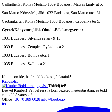
Csillaghegyi KönyvMegálló 1039 Budapest, Mátyás király út 5.
San Marco KönyvMegálló 1032 Budapest, San Marco utca 81.
Csobánka téri KönyvMegálló 1038 Budapest, Csobánka tér 5.
GyerekKönyvmegállók Óbuda-Békásmegyeren:
1031 Budapest, Silvanus sétány 9-13.
1039 Budapest, Zemplén Győző utca 2.
1033 Budapest, Boglya utca 1.
1035 Budapest, Szél utca 21.
K
a
t
t
i
n
t
s
o
n
i
d
e
,
h
a
é
r
d
e
k
l
i
k
o
k
o
s
a
j
á
n
l
a
t
a
i
n
k
!
Kapcsolat
Töltődj fel!
Legyél Kuuber! Vegyél részt a környezeted megújításában, és tedd
élhetőbbé városod!
Office
+36 70 389 6028
info@kuube.io