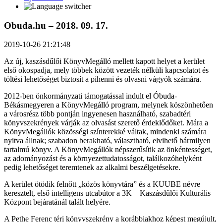
Obuda.hu – 2018. 09. 17.
2019-10-26 21:21:48
Az új, kaszásdűlői KönyvMegálló mellett kapott helyet a kerület
első okospadja, mely többek között vezeték nélküli kapcsolatot és
töltési lehetőséget biztosít a pihenni és olvasni vágyók számára.
2012-ben önkormányzati támogatással indult el Óbuda-
Békásmegyeren a KönyvMegálló program, melynek köszönhetően
a városrész több pontján ingyenesen használható, szabadtéri
könyvszekrények várják az olvasást szerető érdeklődőket. Mára a
KönyvMegállók közösségi színterekké váltak, mindenki számára
nyitva állnak; szabadon berakható, választható, elvihető bármilyen
tartalmú könyv. A KönyvMegállók népszerűsítik az önkéntességet,
az adományozást és a környezettudatosságot, találkozóhelyként
pedig lehetőséget teremtenek az alkalmi beszélgetésekre.
A kerület ötödik felnőtt „közös könyvtára” és a KUUBE névre
keresztelt, első intelligens utcabútor a 3K – Kaszásdűlői Kulturális
Központ bejáratánál talált helyére.
A Pethe Ferenc téri könyvszekrény a korábbiakhoz képest megújult,