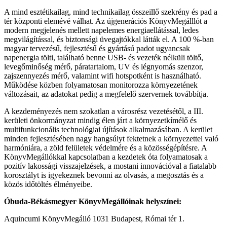
A mind esztétikailag, mind technikailag összeillő szekrény és pad a
tér központi elemévé válhat. Az újgenerációs KönyvMegálllót a
modern megjelenés mellett napelemes energiaellátással, ledes
megvilágítással, és biztonsági üvegajtókkal látták el. A 100 %-ban
magyar tervezésű, fejlesztésű és gyártású padot ugyancsak
napenergia tölti, található benne USB- és vezeték nélküli töltő,
levegőminőség mérő, páratartalom, UV és légnyomás szenzor,
zajszennyezés mérő, valamint wifi hotspotként is használható.
Működése közben folyamatosan monitorozza környezetének
változásait, az adatokat pedig a megfelelő szervernek továbbítja.
A kezdeményezés nem szokatlan a városrész vezetésétől, a III.
kerületi önkormányzat mindig élen járt a környezetkímélő és
multifunkcionális technológiai újítások alkalmazásában. A kerület
minden fejlesztésében nagy hangsúlyt fektetnek a környezettel való
harmóniára, a zöld felületek védelmére és a közösségépítésre. A
KönyvMegállókkal kapcsolatban a kezdetek óta folyamatosak a
pozitív lakossági visszajelzések, a mostani innovációval a fiatalabb
korosztályt is igyekeznek bevonni az olvasás, a megosztás és a
közös időtöltés élményeibe.
Óbuda-Békásmegyer KönyvMegállóinak helyszínei:
Aquincumi KönyvMegálló 1031 Budapest, Római tér 1.