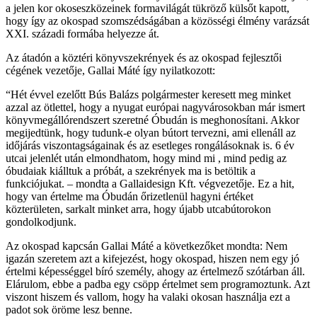
a jelen kor okoseszközeinek formavilágát tükröző külsőt kapott,
hogy így az okospad szomszédságában a közösségi élmény varázsát
XXI. századi formába helyezze át.
Az átadón a köztéri könyvszekrények és az okospad fejlesztői
cégének vezetője, Gallai Máté így nyilatkozott:
“Hét évvel ezelőtt Bús Balázs polgármester keresett meg minket
azzal az ötlettel, hogy a nyugat európai nagyvárosokban már ismert
könyvmegállórendszert szeretné Óbudán is meghonosítani. Akkor
megijedtünk, hogy tudunk-e olyan bútort tervezni, ami ellenáll az
időjárás viszontagságainak és az esetleges rongálásoknak is. 6 év
utcai jelenlét után elmondhatom, hogy mind mi , mind pedig az
óbudaiak kiálltuk a próbát, a szekrények ma is betöltik a
funkciójukat. – mondta a Gallaidesign Kft. végvezetője. Ez a hit,
hogy van értelme ma Óbudán őrizetlenül hagyni értéket
közterületen, sarkalt minket arra, hogy újabb utcabútorokon
gondolkodjunk.
Az okospad kapcsán Gallai Máté a következőket mondta: Nem
igazán szeretem azt a kifejezést, hogy okospad, hiszen nem egy jó
értelmi képességgel bíró személy, ahogy az értelmező szótárban áll.
Elárulom, ebbe a padba egy csöpp értelmet sem programoztunk. Azt
viszont hiszem és vallom, hogy ha valaki okosan használja ezt a
padot sok öröme lesz benne.