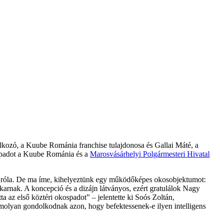
lkozó, a Kuube Románia franchise tulajdonosa és Gallai Máté, a
A padot a Kuube Románia és a
Marosvásárhelyi Polgármesteri Hivatal
nek róla. De ma íme, kihelyeztünk egy működőképes okosobjektumot:
karnak. A koncepció és a dizájn látványos, ezért gratulálok Nagy
 az első köztéri okospadot” – jelentette ki Soós Zoltán,
komolyan gondolkodnak azon, hogy befektessenek-e ilyen intelligens