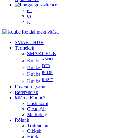
en
es
ja
SMART HUB
Termékek
SMART HUB
NANO
Kuube
ECO
Kuube
BOOK
Kuube
BASIC
Kuube
Foxconn gyártás
Referenciák
Miért a Kuube?
Dashboard
Clean Air
Marketing
Rólunk
Történetünk
Cikkek
Hírek