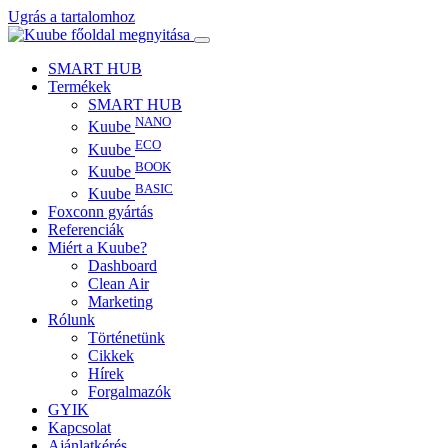
Ugrás a tartalomhoz
SMART HUB
Termékek
SMART HUB
NANO
Kuube
ECO
Kuube
BOOK
Kuube
BASIC
Kuube
Foxconn gyártás
Referenciák
Miért a Kuube?
Dashboard
Clean Air
Marketing
Rólunk
Történetünk
Cikkek
Hírek
Forgalmazók
GYIK
Kapcsolat
Ajánlatkérés