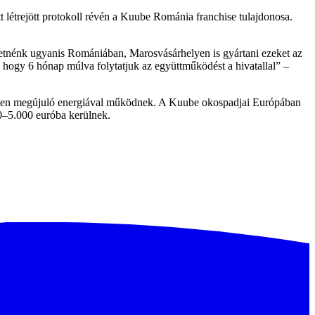
létrejött protokoll révén a Kuube Románia franchise tulajdonosa.
etnénk ugyanis Romániában, Marosvásárhelyen is gyártani ezeket az
 hogy 6 hónap múlva folytatjuk az együttműködést a hivatallal” –
zében megújuló energiával működnek. A Kuube okospadjai Európában
0–5.000 euróba kerülnek.