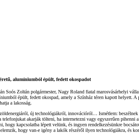
retű, alumíniumból épült, fedett okospadot
n Soós Zoltán polgármester, Nagy Roland fiatal marosvásárhelyi válla
iumból épült, fedett okospad, amely a Színház téren kapott helyett. 
atja a lakosság.
, zöldenergiáról, új technológiákról, innovációról… Ismétlem: beszél
telefonjukat akarják tölteni, ha internetezni vagy egyszerűen pihenni a
hogy kapcsolatba lépett velünk, és ingyen rendelkezésünkre bocsátotta
d elemzik, hogy van-e igény a lakók részéről ilyen technológiákra, és 