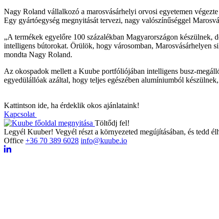
Nagy Roland vállalkozó a marosvásárhelyi orvosi egyetemen végezte t
Egy gyártóegység megnyitását tervezi, nagy valószínűséggel Marosvá
„A termékek egyelőre 100 százalékban Magyarországon készülnek, de 
intelligens bútorokat. Örülök, hogy városomban, Marosvásárhelyen sik
mondta Nagy Roland.
Az okospadok mellett a Kuube portfóliójában intelligens busz-megál
egyedülállóak azáltal, hogy teljes egészében alumíniumból készülne
Kattintson ide, ha érdeklik okos ajánlataink!
Kapcsolat
Töltődj fel!
Legyél Kuuber! Vegyél részt a környezeted megújításában, és tedd él
Office
+36 70 389 6028
info@kuube.io