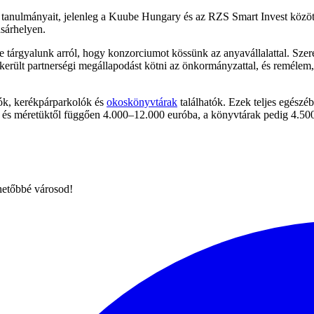
anulmányait, jelenleg a Kuube Hungary és az RZS Smart Invest között 
sárhelyen.
tárgyalunk arról, hogy konzorciumot kössünk az anyavállalattal. Szer
erült partnerségi megállapodást kötni az önkormányzattal, és remélem,
lók, kerékpárparkolók és
okoskönyvtárak
találhatók. Ezek teljes egés
k, és méretüktől függően 4.000–12.000 euróba, a könyvtárak pedig 4.50
hetőbbé városod!