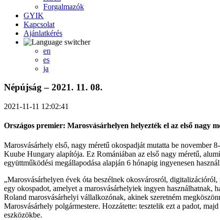
Forgalmazók
GYIK
Kapcsolat
Ajánlatkérés
en
es
ja
Népújság – 2021. 11. 08.
2021-11-11 12:02:41
Országos premier: Marosvásárhelyen helyezték el az első nagy mé
Marosvásárhely első, nagy méretű okospadját mutatta be november 8-á
Kuube Hungary alapítója. Ez Romániában az első nagy méretű, alumín
együttműködési megállapodása alapján 6 hónapig ingyenesen használh
„Marosvásárhelyen évek óta beszélnek okosvárosról, digitalizációról
egy okospadot, amelyet a marosvásárhelyiek ingyen használhatnak, ha 
Roland marosvásárhelyi vállalkozónak, akinek szeretném megköszönni, 
Marosvásárhely polgármestere. Hozzátette: tesztelik ezt a padot, maj
eszközökbe.