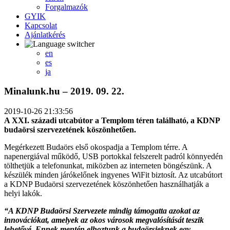
Forgalmazók
GYIK
Kapcsolat
Ajánlatkérés
en
es
ja
Minalunk.hu – 2019. 09. 22.
2019-10-26 21:33:56
A XXI. századi utcabútor a Templom téren található, a KDNP
budaörsi szervezetének köszönhetően.
Megérkezett Budaörs első okospadja a Templom térre. A
napenergiával működő, USB portokkal felszerelt padról könnyedén
tölthetjük a telefonunkat, miközben az interneten böngészünk. A
készülék minden járókelőnek ingyenes WiFit biztosít. Az utcabútort
a KDNP Budaörsi szervezetének köszönhetően használhatják a
helyi lakók.
“A KDNP Budaörsi Szervezete mindig támogatta azokat az
innovációkat, amelyek az okos városok megvalósítását teszik
lehetővé. Ennek mentén elh
oztunk a budaörsieknek egy