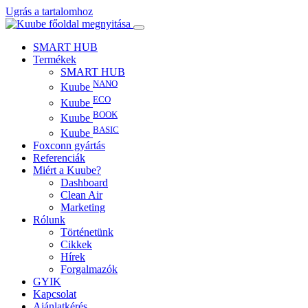
Ugrás a tartalomhoz
SMART HUB
Termékek
SMART HUB
NANO
Kuube
ECO
Kuube
BOOK
Kuube
BASIC
Kuube
Foxconn gyártás
Referenciák
Miért a Kuube?
Dashboard
Clean Air
Marketing
Rólunk
Történetünk
Cikkek
Hírek
Forgalmazók
GYIK
Kapcsolat
Ajánlatkérés