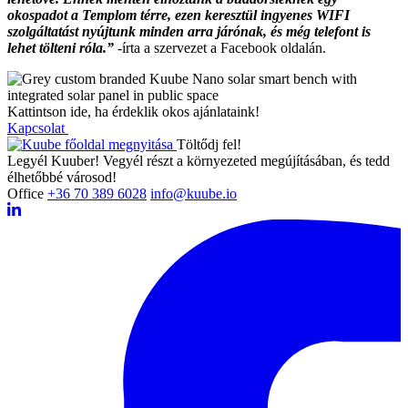
okospadot a Templom térre, ezen keresztül ingyenes WIFI
szolgáltatást nyújtunk minden arra járónak, és még telefont is
lehet tölteni róla.”
-írta a szervezet a Facebook oldalán.
Kattintson ide, ha érdeklik okos ajánlataink!
Kapcsolat
Töltődj fel!
Legyél Kuuber! Vegyél részt a környezeted megújításában, és tedd
élhetőbbé városod!
Office
+36 70 389 6028
info@kuube.io