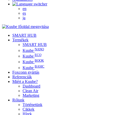
en
es
ja
SMART HUB
Termékek
SMART HUB
NANO
Kuube
ECO
Kuube
BOOK
Kuube
BASIC
Kuube
Foxconn gyártás
Referenciák
Miért a Kuube?
Dashboard
Clean Air
Marketing
Rólunk
Történetünk
Cikkek
Hírek