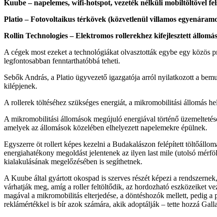
Kuube – napelemes, wifi-hotspot, vezeték nélküli mobiltöltővel f
Platio – Fotovoltaikus térkövek (közvetlenül villamos egyenáram
Rollin Technologies – Elektromos rollerekhez kifejlesztett állomá
A cégek most ezeket a technológiákat olvasztották egybe egy közös pr
legfontosabban fenntarthatóbbá teheti.
Sebők András, a Platio ügyvezető igazgatója arról nyilatkozott a bem
kilépjenek.
A rollerek töltéséhez szükséges energiát, a mikromobilitási állomás he
A mikromobilitási állomások megújuló energiával történő üzemeltetésé
amelyek az állomások közelében elhelyezett napelemekre épülnek.
Egyszerre öt rollert képes kezelni a Budakalászon felépített töltőállo
energiahatékony megoldást jelentenek az ilyen last mile (utolsó mérf
kialakulásának megelőzésében is segíthetnek.
A Kuube által gyártott okospad is szerves részét képezi a rendszernek
várhatják meg, amíg a roller feltöltődik, az hordozható eszközeiket ve
magával a mikromobilitás elterjedése, a döntéshozók mellett, pedig 
reklámértékkel is bír azok számára, akik adoptálják – tette hozzá Gall