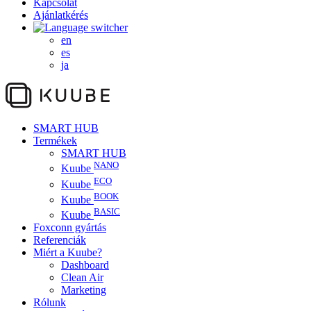
Kapcsolat
Ajánlatkérés
en
es
ja
SMART HUB
Termékek
SMART HUB
NANO
Kuube
ECO
Kuube
BOOK
Kuube
BASIC
Kuube
Foxconn gyártás
Referenciák
Miért a Kuube?
Dashboard
Clean Air
Marketing
Rólunk