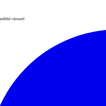
hetőbbé városod!