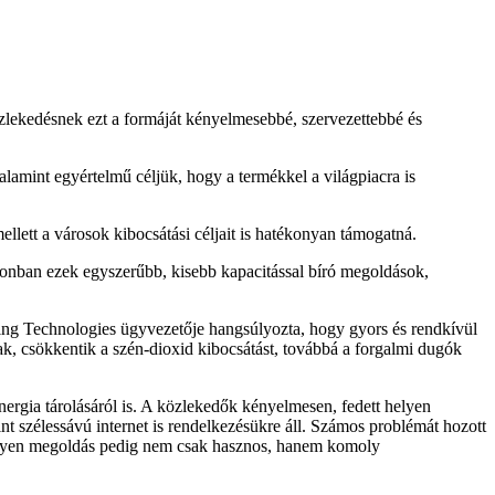
özlekedésnek ezt a formáját kényelmesebbé, szervezettebbé és
lamint egyértelmű céljük, hogy a termékkel a világpiacra is
ellett a városok kibocsátási céljait is hatékonyan támogatná.
azonban ezek egyszerűbb, kisebb kapacitással bíró megoldások,
Rolling Technologies ügyvezetője hangsúlyozta, hogy gyors és rendkívül
ak, csökkentik a szén-dioxid kibocsátást, továbbá a forgalmi dugók
nergia tárolásáról is. A közlekedők kényelmesen, fedett helyen
int szélessávú internet is rendelkezésükre áll. Számos problémát hozott
gy ilyen megoldás pedig nem csak hasznos, hanem komoly