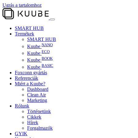
Ugrás a tartalomhoz
SMART HUB
Termékek
SMART HUB
NANO
Kuube
ECO
Kuube
BOOK
Kuube
BASIC
Kuube
Foxconn gyártás
Referenciák
Miért a Kuube?
Dashboard
Clean Air
Marketing
Rólunk
Történetünk
Cikkek
Hírek
Forgalmazók
GYIK