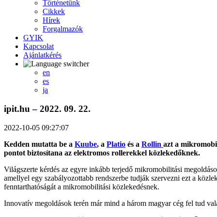
Történetünk
Cikkek
Hírek
Forgalmazók
GYIK
Kapcsolat
Ajánlatkérés
en
es
ja
ipit.hu – 2022. 09. 22.
2022-10-05 09:27:07
Kedden mutatta be a
Kuube
, a
Platio
és a
Rollin
azt a mikromobili
pontot biztosítana az elektromos rollerekkel közlekedőknek.
Világszerte kérdés az egyre inkább terjedő mikromobilitási megoldáso
amellyel egy szabályozottabb rendszerbe tudják szervezni ezt a közle
fenntarthatóságát a mikromobilitási közlekedésnek.
Innovatív megoldások terén már mind a három magyar cég fel tud val