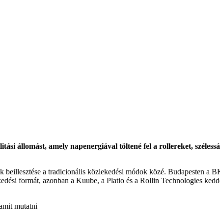
tási állomást, amely napenergiával töltené fel a rollereket, szélessáv
k beillesztése a tradicionális közlekedési módok közé. Budapesten a BK
kedési formát, azonban a Kuube, a Platio és a Rollin Technologies kedd
amit mutatni