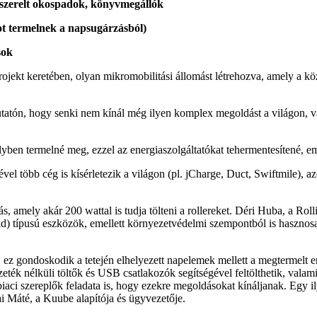
elszerelt okospadok, könyvmegállók
ot termelnek a napsugárzásból)
sok
ojekt keretében, olyan mikromobilitási állomást létrehozva, amely a k
utatón, hogy senki nem kínál még ilyen komplex megoldást a világon, va
lyben termelné meg, ezzel az energiaszolgáltatókat tehermentesítené, em
vel több cég is kísérletezik a világon (pl. jCharge, Duct, Swiftmile), 
más, amely akár 200 wattal is tudja tölteni a rollereket. Déri Huba, a 
öld) típusú eszközök, emellett környezetvédelmi szempontból is hasznos
, ez gondoskodik a tetején elhelyezett napelemek mellett a megtermelt e
zeték nélküli töltők és USB csatlakozók segítségével feltölthetik, valam
a piaci szereplők feladata is, hogy ezekre megoldásokat kínáljanak. E
ai Máté, a Kuube alapítója és ügyvezetője.