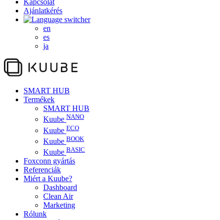
Kapcsolat
Ajánlatkérés
en
es
ja
SMART HUB
Termékek
SMART HUB
NANO
Kuube
ECO
Kuube
BOOK
Kuube
BASIC
Kuube
Foxconn gyártás
Referenciák
Miért a Kuube?
Dashboard
Clean Air
Marketing
Rólunk