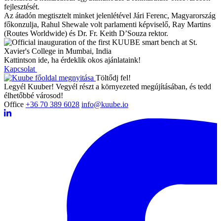
fejlesztését.
Az átadón megtisztelt minket jelenlétével Jári Ferenc, Magyarország
főkonzulja, Rahul Shewale volt parlamenti képviselő, Ray Martins
(Routes Worldwide) és Dr. Fr. Keith D’Souza rektor.
Kattintson ide, ha érdeklik okos ajánlataink!
Kapcsolat
Töltődj fel!
Legyél Kuuber! Vegyél részt a környezeted megújításában, és tedd
élhetőbbé városod!
Office
+36 70 389 6028
info@kuube.io