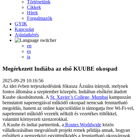
Történetünk
Cikkek
Hírek
Forgalmazók
GYIK
Kapcsolat
Ajánlatkérés
en
es
ja
Megérkezett Indiába az első KUUBE okospad
2025-09-29 10:16:56
Az idei évben terjeszkedésünk fókusza Ázsiára irányult, melynek
fontos állomása a szeptember közepén, Indiában elsőként átadott
Kuube okosbútorunk. A
St. Xavier’s College, Mumbai
kampuszán
bemutatott napenergiával működő okospad nemcsak fenntartható
megoldás, hanem az online kapcsolódást is támogatja free Wi-Fi-vel,
napelemmel működő vezeték nélküli és vezetékes töltőkkel,
valamint környezeti szenzorokkal.
A Kuube és indiai partnerünk, a
Routes Worldwide
közös
vállalkozásában megvalósult projekt remek példája annak, hogyan
erősítheti a nemzetközi együttműködés a fenntartható okosvárosok