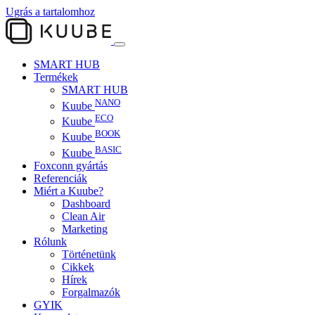
Ugrás a tartalomhoz
SMART HUB
Termékek
SMART HUB
NANO
Kuube
ECO
Kuube
BOOK
Kuube
BASIC
Kuube
Foxconn gyártás
Referenciák
Miért a Kuube?
Dashboard
Clean Air
Marketing
Rólunk
Történetünk
Cikkek
Hírek
Forgalmazók
GYIK