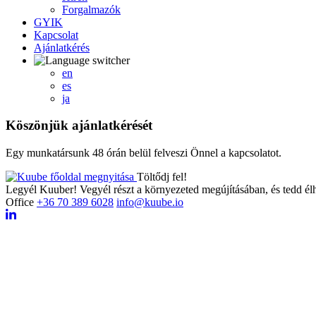
Forgalmazók
GYIK
Kapcsolat
Ajánlatkérés
en
es
ja
Köszönjük ajánlatkérését
Egy munkatársunk 48 órán belül felveszi Önnel a kapcsolatot.
Töltődj fel!
Legyél Kuuber! Vegyél részt a környezeted megújításában, és tedd él
Office
+36 70 389 6028
info@kuube.io