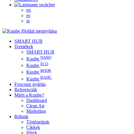
en
es
ja
SMART HUB
Termékek
SMART HUB
NANO
Kuube
ECO
Kuube
BOOK
Kuube
BASIC
Kuube
Foxconn gyártás
Referenciák
Miért a Kuube?
Dashboard
Clean Air
Marketing
Rólunk
Történetünk
Cikkek
Hírek