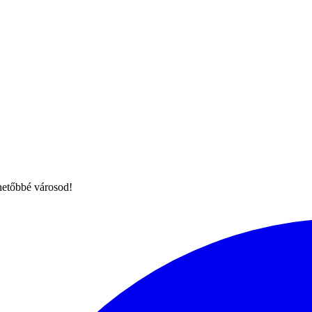
hetőbbé városod!