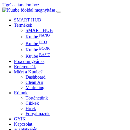
Ugrás a tartalomhoz
SMART HUB
Termékek
SMART HUB
NANO
Kuube
ECO
Kuube
BOOK
Kuube
BASIC
Kuube
Foxconn gyártás
Referenciák
Miért a Kuube?
Dashboard
Clean Air
Marketing
Rólunk
Történetünk
Cikkek
Hírek
Forgalmazók
GYIK
Kapcsolat
Ajánlatkérés