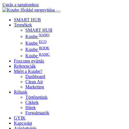
Ugrás a tartalomhoz
SMART HUB
Termékek
SMART HUB
NANO
Kuube
ECO
Kuube
BOOK
Kuube
BASIC
Kuube
Foxconn gyártás
Referenciák
Miért a Kuube?
Dashboard
Clean Air
Marketing
Rólunk
Történetünk
Cikkek
Hírek
Forgalmazók
GYIK
Kapcsolat
Ajánlatkérés