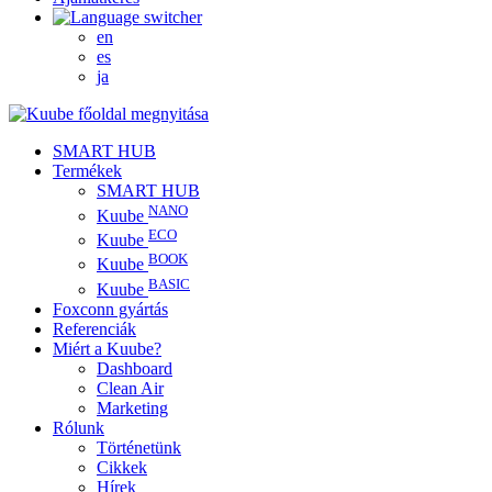
en
es
ja
SMART HUB
Termékek
SMART HUB
NANO
Kuube
ECO
Kuube
BOOK
Kuube
BASIC
Kuube
Foxconn gyártás
Referenciák
Miért a Kuube?
Dashboard
Clean Air
Marketing
Rólunk
Történetünk
Cikkek
Hírek