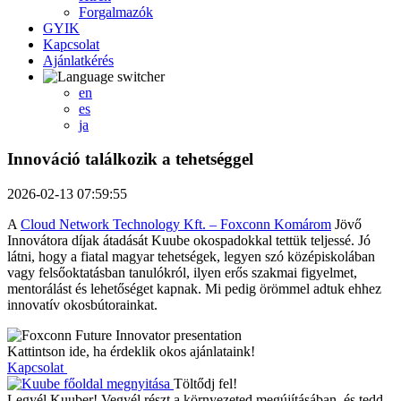
Forgalmazók
GYIK
Kapcsolat
Ajánlatkérés
en
es
ja
Innováció találkozik a tehetséggel
2026-02-13 07:59:55
A
Cloud Network Technology Kft. – Foxconn Komárom
Jövő
Innovátora díjak átadását Kuube okospadokkal tettük teljessé. Jó
látni, hogy a fiatal magyar tehetségek, legyen szó középiskolában
vagy felsőoktatásban tanulókról, ilyen erős szakmai figyelmet,
mentorálást és lehetőséget kapnak. Mi pedig örömmel adtuk ehhez
innovatív okosbútorainkat.
Kattintson ide, ha érdeklik okos ajánlataink!
Kapcsolat
Töltődj fel!
Legyél Kuuber! Vegyél részt a környezeted megújításában, és tedd