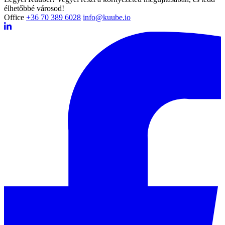
élhetőbbé városod!
Office
+36 70 389 6028
info@kuube.io