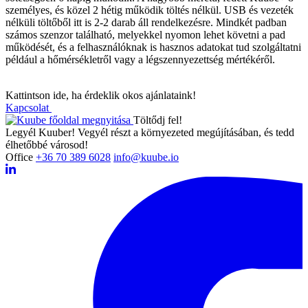
személyes, és közel 2 hétig működik töltés nélkül. USB és vezeték
nélküli töltőből itt is 2-2 darab áll rendelkezésre. Mindkét padban
számos szenzor található, melyekkel nyomon lehet követni a pad
működését, és a felhasználóknak is hasznos adatokat tud szolgáltatni
például a hőmérsékletről vagy a légszennyezettség mértékéről.
Kattintson ide, ha érdeklik okos ajánlataink!
Kapcsolat
Töltődj fel!
Legyél Kuuber! Vegyél részt a környezeted megújításában, és tedd
élhetőbbé városod!
Office
+36 70 389 6028
info@kuube.io