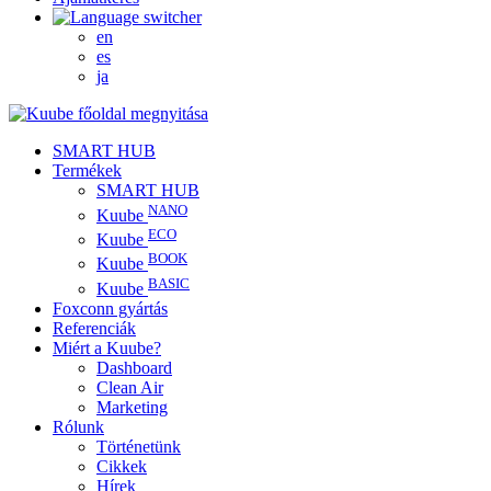
en
es
ja
SMART HUB
Termékek
SMART HUB
NANO
Kuube
ECO
Kuube
BOOK
Kuube
BASIC
Kuube
Foxconn gyártás
Referenciák
Miért a Kuube?
Dashboard
Clean Air
Marketing
Rólunk
Történetünk
Cikkek
Hírek