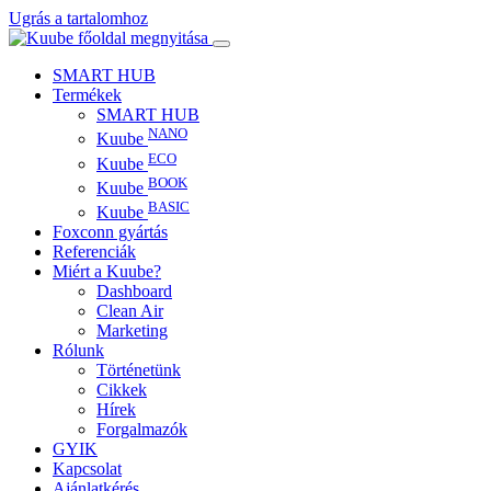
Ugrás a tartalomhoz
SMART HUB
Termékek
SMART HUB
NANO
Kuube
ECO
Kuube
BOOK
Kuube
BASIC
Kuube
Foxconn gyártás
Referenciák
Miért a Kuube?
Dashboard
Clean Air
Marketing
Rólunk
Történetünk
Cikkek
Hírek
Forgalmazók
GYIK
Kapcsolat
Ajánlatkérés