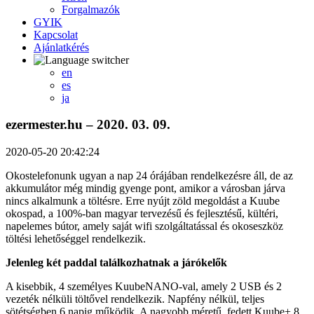
Forgalmazók
GYIK
Kapcsolat
Ajánlatkérés
en
es
ja
ezermester.hu – 2020. 03. 09.
2020-05-20 20:42:24
Okostelefonunk ugyan a nap 24 órájában rendelkezésre áll, de az
akkumulátor még mindig gyenge pont, amikor a városban járva
nincs alkalmunk a töltésre. Erre nyújt zöld megoldást a Kuube
okospad, a 100%-ban magyar tervezésű és fejlesztésű, kültéri,
napelemes bútor, amely saját wifi szolgáltatással és okoseszköz
töltési lehetőséggel rendelkezik.
Jelenleg két paddal találkozhatnak a járókelők
A kisebbik, 4 személyes KuubeNANO-val, amely 2 USB és 2
vezeték nélküli töltővel rendelkezik. Napfény nélkül, teljes
sötétségben 6 napig működik. A nagyobb méretű, fedett Kuube+ 8