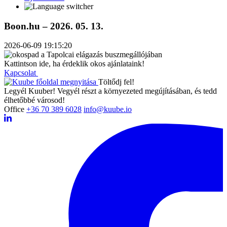
Boon.hu – 2026. 05. 13.
2026-06-09 19:15:20
K
a
t
t
i
n
t
s
o
n
i
d
e
,
h
a
é
r
d
e
k
l
i
k
o
k
o
s
a
j
á
n
l
a
t
a
i
n
k
!
Kapcsolat
Töltődj fel!
Legyél Kuuber! Vegyél részt a környezeted megújításában, és tedd
élhetőbbé városod!
Office
+36 70 389 6028
info@kuube.io