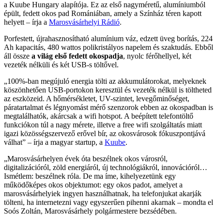
a Kuube Hungary alapítója. Ez az első nagyméretű, alumíniumból
épült, fedett okos pad Romániában, amely a Színház téren kapott
helyett – írja a
Marosvásárhelyi Rádió
.
Porfestett, újrahasznosítható alumínium váz, edzett üveg borítás, 224
Ah kapacitás, 480 wattos polikristályos napelem és szaktudás. Ebből
áll össze
a világ első fedett okospadja
, nyolc férőhellyel, két
vezeték nélküli és két USB-s töltővel.
„100%-ban megújuló energia tölti az akkumulátorokat, melyeknek
köszönhetően USB-portokon keresztül és vezeték nélkül is töltheted
az eszközeid. A hőmérsékletet, UV-szintet, levegőminőséget,
páratartalmat és légnyomást mérő szenzorok ebben az okospadban is
megtalálhatók, akárcsak a wifi hotspot. A beépített telefontöltő
funkciókon túl a nagy mérete, illetve a free wifi szolgáltatás miatt
igazi közösségszervező erővel bír, az okosvárosok fókuszpontjává
válhat” – írja a magyar startup, a
Kuube
.
„Marosvásárhelyen évek óta beszélnek okos városról,
digitalizációról, zöld energiáról, új technológiákról, innovációról…
Ismétlem: beszélnek róla. De ma íme, kihelyezetünk egy
működőképes okos objektumot: egy okos padot, amelyet a
marosvásárhelyiek ingyen használhatnak, ha telefonjukat akarják
tölteni, ha internetezni vagy egyszerűen pihenni akarnak – mondta el
Soós Zoltán, Marosvásárhely polgármestere bezsédében.