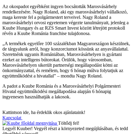
Az okospadot egyébként ingyen bocsátották Marosvásárhely
rendelkezésére. Nagy Roland, aki egy marosvásárhelyi vállalkozó,
maga kereste fel a polgármestert terveivel. Nagy Roland a
marosvásárhelyi orvosi egyetemen végezte tanulmányait, jelenleg a
Kuube Hungary és az RZS Smart Invest között létrejött protokoll
révén a Kuube Románia franchise tulajdonosa.
„A termékek egyelőre 100 százalékban Magyarországon készülnek,
de tárgyalunk arról, hogy konzorciumot kössünk az anyavállalattal.
Szeretnénk ugyanis Romániában, Marosvásárhelyen is gyártani
ezeket az intelligens bútorokat. Örülök, hogy városomban,
Marosvásárhelyen sikerült partnerségi megállapodást kötni az
önkormányzattal, és remélem, hogy 6 hónap múlva folytatjuk az
együttműködést a hivatallal” – mondta Nagy Roland.
A padot a Kuube Románia és a Marosvásárhelyi Polgármesteri
Hivatal együttműködési megállapodása alapján 6 hónapig
ingyenesen használhatják a lakosok.
K
a
t
t
i
n
t
s
o
n
i
d
e
,
h
a
é
r
d
e
k
l
i
k
o
k
o
s
a
j
á
n
l
a
t
a
i
n
k
!
Kapcsolat
Töltődj fel!
Legyél Kuuber! Vegyél részt a környezeted megújításában, és tedd
élhetőbbé városod!