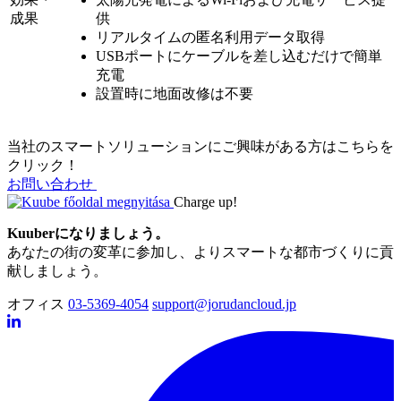
成果
供
リアルタイムの匿名利用データ取得
USBポートにケーブルを差し込むだけで簡単
充電
設置時に地面改修は不要
当
社
の
ス
マ
ー
ト
ソ
リ
ュ
ー
シ
ョ
ン
に
ご
興
味
が
あ
る
方
は
こ
ち
ら
を
ク
リ
ッ
ク
！
お問い合わせ
Charge up!
Kuuber
になりましょう。
あなたの街の変革に参加し、よりスマートな都市づくりに貢
献しましょう。
オフィス
03-5369-4054
support@jorudancloud.jp