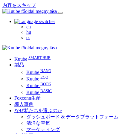
内容をスキップ
en
hu
es
SMART HUB
Kuube
製品
NANO
Kuube
ECO
Kuube
BOOK
Kuube
BASIC
Kuube
Foxconn生産
導入事例
なぜ私たちを選ぶのか
ダッシュボード & データプラットフォーム
清浄な空気
マーケティング